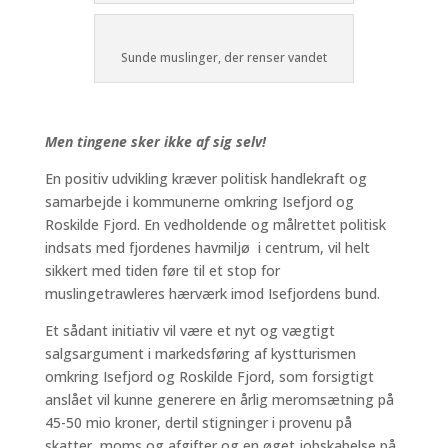
Sunde muslinger, der renser vandet
Men tingene sker ikke af sig selv!
En positiv udvikling kræver politisk handlekraft og
samarbejde i kommunerne omkring Isefjord og
Roskilde Fjord. En vedholdende og målrettet politisk
indsats med fjordenes havmiljø i centrum, vil helt
sikkert med tiden føre til et stop for
muslingetrawleres hærværk imod Isefjordens bund.
Et sådant initiativ vil være et nyt og vægtigt
salgsargument i markedsføring af kystturismen
omkring Isefjord og Roskilde Fjord, som forsigtigt
anslået vil kunne generere en årlig meromsætning på
45-50 mio kroner, dertil stigninger i provenu på
skatter, moms og afgifter og en øget jobskabelse på