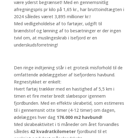
være yderst begrænset! Med en gennemsnitlig
afregningspris pr kilo på 1,65 kr., har bruttoindtægten i
2024 således været 3,895 millioner kr.!
Med vedligeholdelse af to fartøjer, udgift til
brændstof og lønning af to besætninger er der ingen
tvivl om, at muslingeskrab i Isefjord er en
underskudsforretning!
Den ringe indtjening står i et grotesk misforhold til de
omfattende ødelæggelser af Isefjordens havbund.
Regnestykket er enkelt:
Hvert fartøj trækker med en hastighed af 5,5 km i
timen et fire meter bredt slæbespor igennem
fjordbunden. Med en effektiv skrabetid, som estimeres
til i gennemsnit otte timer (4-12 timer) om dagen,
ødelægges hver dag
176.000 m2 havbund!
Med skrabeaktivitet i ti måneder om året forvandles
således
42 kvadratkilometer
fjordbund til et