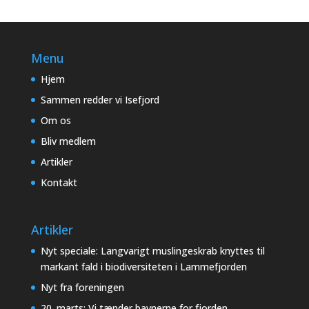
Menu
Hjem
Sammen redder vi Isefjord
Om os
Bliv medlem
Artikler
Kontakt
Artikler
Nyt speciale: Langvarigt muslingeskrab knyttes til
markant fald i biodiversiteten i Lammefjorden
Nyt fra foreningen
20. marts: Vi tænder bavnerne for fjorden