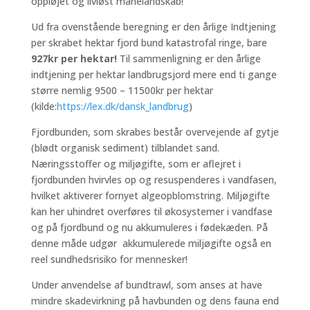
oppløjet og livløst månelandskab!
Ud fra ovenstående beregning er den årlige Indtjening
per skrabet hektar fjord bund katastrofal ringe, bare
927kr per hektar!
Til sammenligning er den årlige
indtjening per hektar landbrugsjord mere end ti gange
større nemlig 9500 – 11500kr per hektar
(kilde:
https://lex.dk/dansk_landbrug
)
Fjordbunden, som skrabes består overvejende af gytje
(blødt organisk sediment) tilblandet sand.
Næringsstoffer og miljøgifte, som er aflejret i
fjordbunden hvirvles op og resuspenderes i vandfasen,
hvilket aktiverer fornyet algeopblomstring. Miljøgifte
kan her uhindret overføres til økosystemer i vandfase
og på fjordbund og nu akkumuleres i fødekæden. På
denne måde udgør akkumulerede miljøgifte også en
reel sundhedsrisiko for mennesker!
Under anvendelse af bundtrawl, som anses at have
mindre skadevirkning på havbunden og dens fauna end