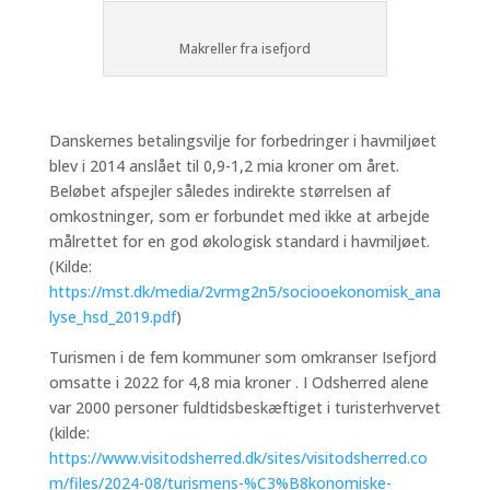
Makreller fra isefjord
Danskernes betalingsvilje for forbedringer i havmiljøet
blev i 2014 anslået til 0,9-1,2 mia kroner om året.
Beløbet afspejler således indirekte størrelsen af
omkostninger, som er forbundet med ikke at arbejde
målrettet for en god økologisk standard i havmiljøet.
(Kilde:
https://mst.dk/media/2vrmg2n5/sociooekonomisk_ana
lyse_hsd_2019.pdf
)
Turismen i de fem kommuner som omkranser Isefjord
omsatte i 2022 for 4,8 mia kroner . I Odsherred alene
var 2000 personer fuldtidsbeskæftiget i turisterhvervet
(kilde:
https://www.visitodsherred.dk/sites/visitodsherred.co
m/files/2024-08/turismens-%C3%B8konomiske-