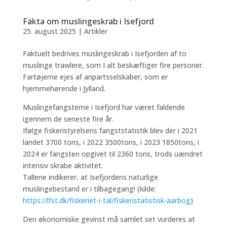
Fakta om muslingeskrab i Isefjord
25. august 2025
|
Artikler
Faktuelt bedrives muslingeskrab i Isefjorden af to
muslinge trawlere, som I alt beskæftiger fire personer.
Fartøjerne ejes af anpartsselskaber, som er
hjemmehørende i Jylland.
Muslingefangsterne i Isefjord har været faldende
igennem de seneste fire år.
Ifølge fiskeristyrelsens fangststatistik blev der i 2021
landet 3700 tons, i 2022 3500tons, i 2023 1850tons, i
2024 er fangsten opgivet til 2360 tons, trods uændret
intensiv skrabe aktivitet.
Tallene indikerer, at Isefjordens naturlige
muslingebestand er i tilbagegang! (kilde:
https://lfst.dk/fiskeriet-i-tal/fiskeristatistisk-aarbog
)
Den økonomiske gevinst må samlet set vurderes at