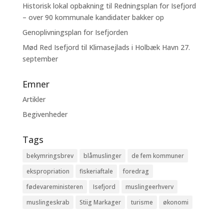
Historisk lokal opbakning til Redningsplan for Isefjord
– over 90 kommunale kandidater bakker op
Genoplivningsplan for Isefjorden
Mød Red Isefjord til Klimasejlads i Holbæk Havn 27.
september
Emner
Artikler
Begivenheder
Tags
bekymringsbrev
blåmuslinger
de fem kommuner
ekspropriation
fiskeriaftale
foredrag
fødevareministeren
Isefjord
muslingeerhverv
muslingeskrab
Stiig Markager
turisme
økonomi