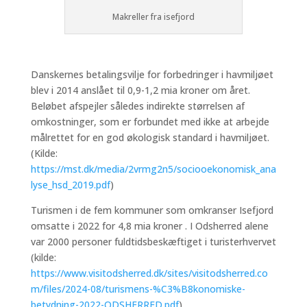
Makreller fra isefjord
Danskernes betalingsvilje for forbedringer i havmiljøet
blev i 2014 anslået til 0,9-1,2 mia kroner om året.
Beløbet afspejler således indirekte størrelsen af
omkostninger, som er forbundet med ikke at arbejde
målrettet for en god økologisk standard i havmiljøet.
(Kilde:
https://mst.dk/media/2vrmg2n5/sociooekonomisk_ana
lyse_hsd_2019.pdf
)
Turismen i de fem kommuner som omkranser Isefjord
omsatte i 2022 for 4,8 mia kroner . I Odsherred alene
var 2000 personer fuldtidsbeskæftiget i turisterhvervet
(kilde:
https://www.visitodsherred.dk/sites/visitodsherred.co
m/files/2024-08/turismens-%C3%B8konomiske-
betydning-2022-ODSHERRED.pdf
)