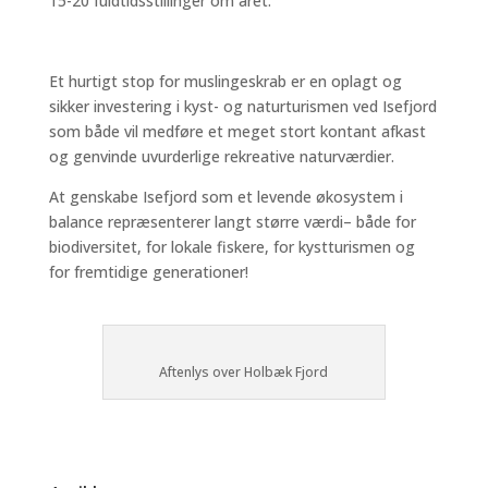
15-20 fuldtidsstillinger om året.
Et hurtigt stop for muslingeskrab er en oplagt og
sikker investering i kyst- og naturturismen ved Isefjord
som både vil medføre et meget stort kontant afkast
og genvinde uvurderlige rekreative naturværdier.
At genskabe Isefjord som et levende økosystem i
balance repræsenterer langt større værdi– både for
biodiversitet, for lokale fiskere, for kystturismen og
for fremtidige generationer!
Aftenlys over Holbæk Fjord