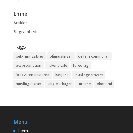
Emner
Artikler
Begivenheder
Tags
bekymringsbrev
blåmuslinger
de fem kommuner
ekspropriation
fiskeriaftale
foredrag
fødevareministeren
Isefjord
muslingeerhverv
muslingeskrab
Stiig Markager
turisme
økonomi
Menu
Hjem