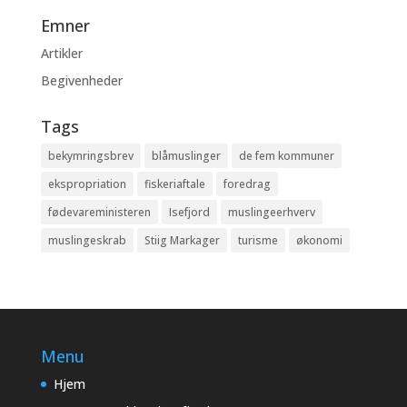
Emner
Artikler
Begivenheder
Tags
bekymringsbrev
blåmuslinger
de fem kommuner
ekspropriation
fiskeriaftale
foredrag
fødevareministeren
Isefjord
muslingeerhverv
muslingeskrab
Stiig Markager
turisme
økonomi
Menu
Hjem